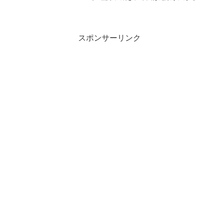
瑛をご紹介します！北海道のちょうど真
ん中にある美瑛町。旭川市と富良野市の
中間です。アクセスは、富良野から 国
道237号線で約34㎞ ...
スポンサーリンク