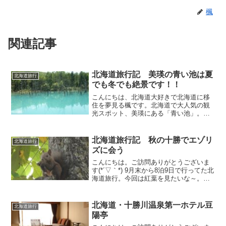
楓
関連記事
北海道旅行記 美瑛の青い池は夏
北海道旅行
でも冬でも絶景です！！
こんにちは、北海道大好きで北海道に移
住を夢見る楓です。北海道で大人気の観
光スポット、美瑛にある「青い池」。何
回も訪れているんですが、何度見ても素
晴らしい！！今年の夏も行きたいな～と
企んでおります(*´艸`*)青い池青い池は美
北海道旅行記 秋の十勝でエゾリ
北海道旅行
瑛町の白金地区に...
ズに会う
こんにちは。ご訪問ありがとうございま
す(*´▽｀*) 9月末から8泊9日で行ってた北
海道旅行。今回は紅葉を見たいな～。と
思って秋に行ったんですよね。日高地方
から十勝地方、上川地方とあちこち周
遊。会えたらええな～、と思ってたエゾ
北海道・十勝川温泉第一ホテル豆
北海道旅行
リスちゃんにも...
陽亭