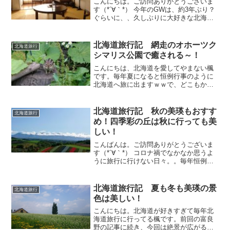
こんにちは。ご訪問ありがとうございま
す（*´∀｀*） 今年のGWは、約3年ぶり？
ぐらいに、、久しぶりに大好きな北海道
へ行ってきました――――！！！ もう
ね、、、毎年北海道に行くのが生きがい
なので(笑)北の大地を踏みしめれない日々
北海道旅行記 網走のオホーツク
北海道旅行
はつらいつら...
シマリス公園で癒される～！
こんにちは、北海道を愛してやまない楓
です。毎年夏になると恒例行事のように
北海道へ旅に出ますｗｗで、どこもかし
こもオススメスポットだらけの北海道で
すが、ここはほんまに行って良かっ
た！！と思ってる『オホーツクシマリス
北海道旅行記 秋の美瑛もおすす
北海道旅行
公園』をご紹介します～ヾ(*...
め！四季彩の丘は秋に行っても美
しい！
こんばんは。ご訪問ありがとうございま
す（*´∀｀*） コロナ禍でなかなか思うよ
うに旅行に行けない日々。。毎年恒例や
った北海道旅行も今年は行ってません( ﾉ
Д`)ｼｸｼｸ… 行けんくて悲しいので、去年
の旅行を思い出しながら行った気になっ
北海道旅行記 夏も冬も美瑛の景
北海道旅行
てみよ...
色は美しい！
こんにちは。北海道が好きすぎて毎年北
海道旅行に行ってる楓です。前回の富良
野の記事に続き、今回は絶景が広がる美