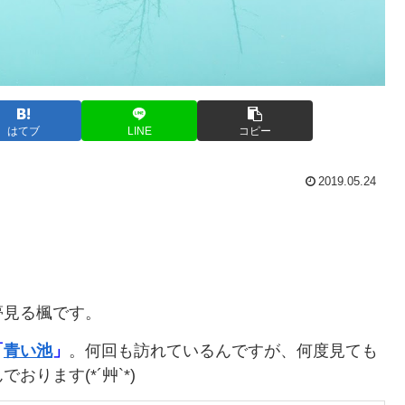
はてブ
LINE
コピー
2019.05.24
夢見る楓です。
「
青い池
」
。何回も訪れているんですが、何度見ても
ります(*´艸`*)