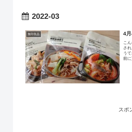
2022-03
4
無印良品
こん
され
うて
前に
スポ