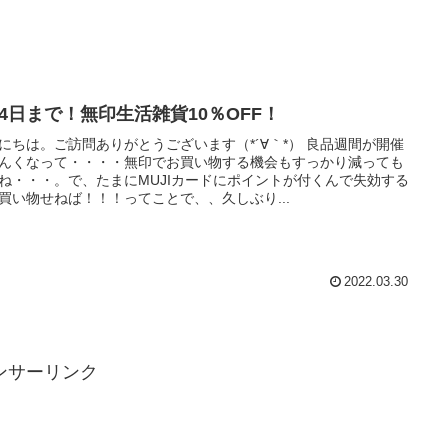
月4日まで！無印生活雑貨10％OFF！
にちは。ご訪問ありがとうございます（*´∀｀*） 良品週間が開催
んくなって・・・・無印でお買い物する機会もすっかり減っても
ね・・・。で、たまにMUJIカードにポイントが付くんで失効する
買い物せねば！！！ってことで、、久しぶり...
2022.03.30
ンサーリンク