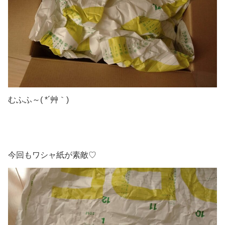
むふふ～( *´艸｀)
今回もワシャ紙が素敵♡