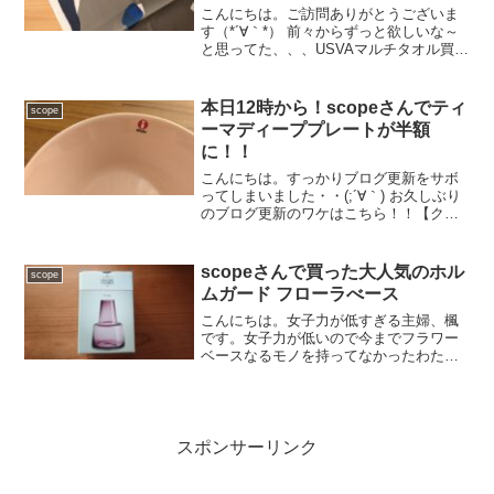
こんにちは。ご訪問ありがとうございま
す（*´∀｀*） 前々からずっと欲しいな～
と思ってた、、、USVAマルチタオル買っ
ちゃいましたYO(≧∇≦)♡ やっぱり売り切
れちゃったー！ なんと言ってもOMK(オ
マケ)がスゴすぎる！！scopeさ...
本日12時から！scopeさんでティ
scope
ーマディーププレートが半額
に！！
こんにちは。すっかりブログ更新をサボ
ってしまいました・・(;´∀｀) お久しぶり
のブログ更新のワケはこちら！！【クー
ポンでお一人様2個まで50%オフ】 イッ
タラ / ティーマ ディーププレート 21cm
楽天で購入 scopeさん！またまた...
scopeさんで買った大人気のホル
scope
ムガード フローラべース
こんにちは。女子力が低すぎる主婦、楓
です。女子力が低いので今までフラワー
ベースなるモノを持ってなかったわたく
し。。。けど、こんな私でもたま～にお
花をいただくことがあってね。。 で、そ
の美しいお花を掃除用のバケツにつっこ
む。もしくは、酒の空き...
スポンサーリンク