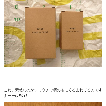
これ、素敵なのがウミウチワ柄の布にくるまれてるんです
よーー(≧∇≦)！