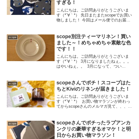
すぎる！
こんにちは。ご訪問ありがとうございま
す（*´∀｀*） 先日またまたscopeでお買い
物しました！ 今回はメール便でのお届け
～。メール便やと、この封筒に入ってポ
ストに届きます。またかわいいのよ！封
筒がさ～（*´∀｀*） で、今回何をポチっ
scope別注ティーマリネン！買い
scope
たか...
ました～！めちゃめちゃ素敵な色
です！！
こんにちは。ご訪問ありがとうございま
す（*´∀｀*） 3月になりましたねぇ。。。
はやいねぇ。。 3月になって、つい
に！！ scopeさんから！！！ ティーマリ
ネンが発売されましたよ～ヾ(*´∀｀*)ﾉ
くらしにプラスクーポンも使って→☆
scopeさんでポチ！スコープはた
scope
し...
ちとKiviのリネンが届きました！
こんにちは。ご訪問ありがとうございま
す（*´∀｀*） お買い物マラソンが終わっ
てからscopeさんのメルマガ見て、、、欲
しかった20周年記念のそば猪口が再入荷
されてるのを知って( ﾟДﾟ)！ マラソン終
わったばっかりやのにーーー！！！sc...
scopeさんでポチったラプアンカ
scope
ンクリの豪華すぎるオマケ！と明
日からお買い物マラソン！