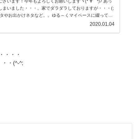
ざいます！今年もよろしくお願いしますヾ(*´∀｀*)ﾉ あっ
しまいました・・・。家でダラダラしておりますが・・・(;
物ネタやお出かけネタなど。。ゆる～くマイペースに綴ってい
2020.01.04
・・・・
(^-^;