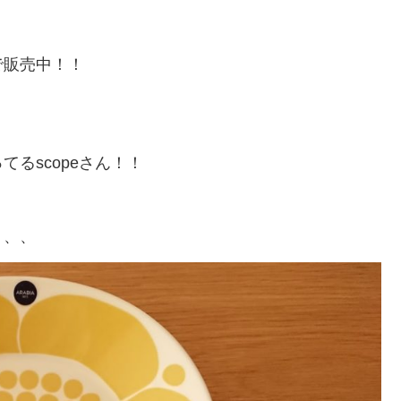
で販売中！！
るscopeさん！！
、、、