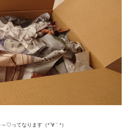
♡ってなります（*´∀｀*）