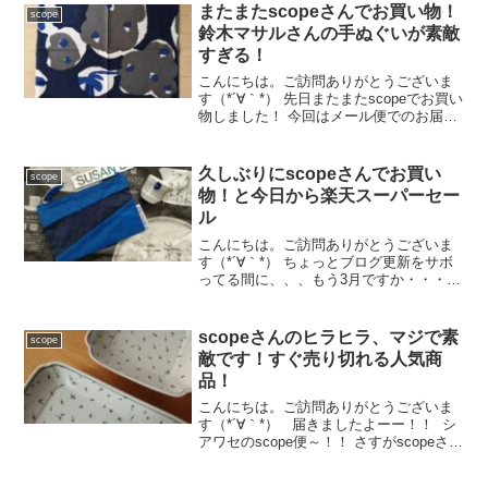
ん！！ 我が家でも大活躍なんですが、 今
またまたscopeさんでお買い物！
scope
年のマフラー...
鈴木マサルさんの手ぬぐいが素敵
すぎる！
こんにちは。ご訪問ありがとうございま
す（*´∀｀*） 先日またまたscopeでお買い
物しました！ 今回はメール便でのお届け
～。メール便やと、この封筒に入ってポ
ストに届きます。またかわいいのよ！封
筒がさ～（*´∀｀*） で、今回何をポチっ
久しぶりにscopeさんでお買い
scope
たか...
物！と今日から楽天スーパーセー
ル
こんにちは。ご訪問ありがとうございま
す（*´∀｀*） ちょっとブログ更新をサボ
ってる間に、、、もう3月ですか・・・(ﾟ
дﾟ)！時の流れが、、、異様にスピードア
ップしとる・・・💦 そして今日からスー
パーセールなんですねぇ。。。いや～、
scopeさんのヒラヒラ、マジで素
scope
ほんまに...
敵です！すぐ売り切れる人気商
品！
こんにちは。ご訪問ありがとうございま
す（*´∀｀*） 届きましたよーー！！ シ
アワセのscope便～！！ さすがscopeさ
ん！箱までかわいい！！素敵すぎます～
（*´∀｀*） 何を買ったかと申します