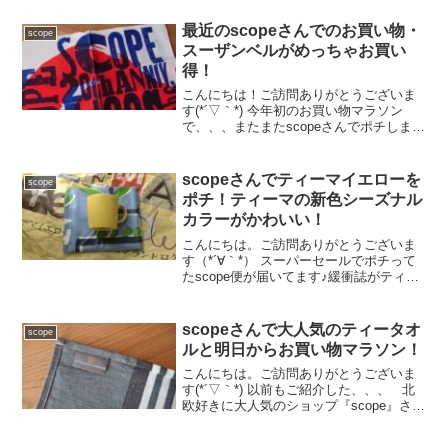
最近のscopeさんでのお買い物・
scope
スーザンベルがめっちゃお買い
得！
こんにちは！ご訪問ありがとうございま
す(*´▽｀*) 今年初のお買い物マラソン
で、、、またまたscopeさんでポチしまし
た～ヾ(*´∀｀*)ﾉ とにかく大好きなショッ
プです♡そんな大好きなscopeさん！なん
と20周年なんだそうです！マラ...
scopeさんでティーマイエローを
scope
ポチ！ティーマの新色シーズナル
カラーがかわいい！
こんにちは。ご訪問ありがとうございま
す（*´∀｀*） スーパーセールでポチって
たscope便が届いてます♪緩衝誌がティー
マイエローでかわいい（*´∀｀*） ティー
マイエローは前回ポチったのです
が、、 まだもうちょっと買い足したい
scopeさんで大人気のティータオ
scope
ぞ！ってこ...
ルと明日からお買い物マラソン！
こんにちは。ご訪問ありがとうございま
す(*´▽｀*) 以前もご紹介した、、、 北
欧好きに大人気のショップ『scope』さ
ん！見てるだけでも楽しくなります
～。 そしてそして、シロクマさ