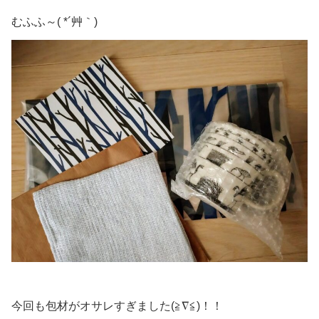
むふふ～( *´艸｀)
今回も包材がオサレすぎました(≧∇≦)！！