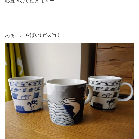
心置きなく使えますー！！
あぁ、、やばい(n*´ω`*n)