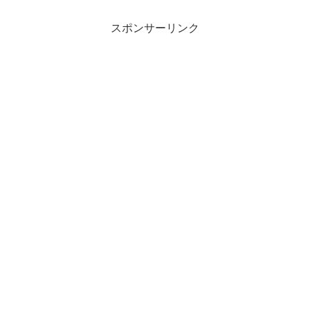
と、、、 はいーー！！ヒラヒラです～...
スポンサーリンク