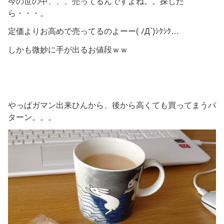
今の世の中、、、売ってるんですよね。。探した
ら・・・。
定価よりお高めで売ってるのよーー( ﾉД`)ｼｸｼｸ…
しかも微妙に手が出るお値段ｗｗ
やっぱガマン出来ひんから、後から高くても買ってまうパ
ターン。。。