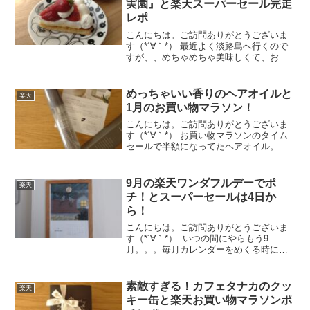
実園』と楽天スーパーセール完走
レポ
こんにちは。ご訪問ありがとうございま
す（*´∀｀*） 最近よく淡路島へ行くので
すが、、めちゃめちゃ美味しくて、お気
に入りのケーキ屋さんがあります( *´艸｀)
『星の果実園』さん♡淡路島五色町に苺
農園を持ってるらしくいちごがめちゃめ
めっちゃいい香りのヘアオイルと
楽天
ちゃ甘くて...
1月のお買い物マラソン！
こんにちは。ご訪問ありがとうございま
す（*´∀｀*） お買い物マラソンのタイム
セールで半額になってたヘアオイル。 こ
ちら！！タイムセールで半額になってた
のでポチってみました♪めっちゃレビュー
が良さげやったので期待してました
9月の楽天ワンダフルデーでポ
楽天
が、、、もうめち...
チ！とスーパーセールは4日か
ら！
こんにちは。ご訪問ありがとうございま
す（*´∀｀*） いつの間にやらもう9
月。。。毎月カレンダーをめくる時に思
うけど・・・時の流れが早すぎる・・・(;
´Д｀) そろそろ来年のカレンダーや手帳情
報が出始めてますね～！私も今日『北
素敵すぎる！カフェタナカのクッ
楽天
欧、暮らしの...
キー缶と楽天お買い物マラソンポ