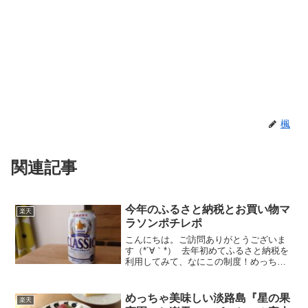
楓
関連記事
今年のふるさと納税とお買い物マ
楽天
ラソンポチレポ
こんにちは。ご訪問ありがとうございま
す（*´∀｀*） 去年初めてふるさと納税を
利用してみて、なにこの制度！めっちゃ
ええやんってなったので←遅今年も元気
にふるさと納税－－－！！ 去年は初めて
ってことでテンション上がってなんか調
めっちゃ美味しい淡路島『星の果
楽天
子のって豪華な...