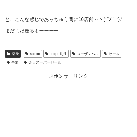
と、こんな感じであっちゅう間に10店舗～ヾ(*´∀｀*)ﾉ
まだまだ走るよーーーー！！
楽天
scope
scope別注
スーザンベル
セール
半額
楽天スーパーセール
スポンサーリンク