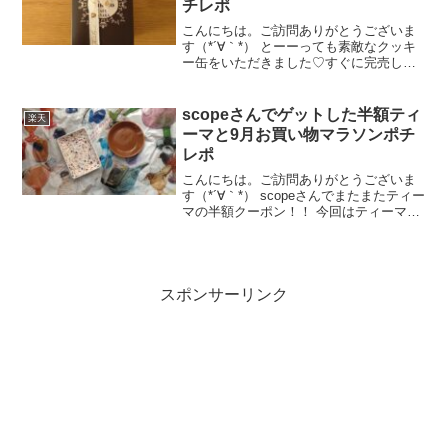
チレポ
こんにちは。ご訪問ありがとうございま
す（*´∀｀*） とーーっても素敵なクッキ
ー缶をいただきました♡すぐに完売して
しまう人気のカフェタナカのクッキー
缶！ 缶を開けたら甘～い香りがします
（*´∀｀*） サクサクでめちゃ美味し
scopeさんでゲットした半額ティ
楽天
い！！こんな美...
ーマと9月お買い物マラソンポチ
レポ
こんにちは。ご訪問ありがとうございま
す（*´∀｀*） scopeさんでまたまたティー
マの半額クーポン！！ 今回はティーマ12
㎝プレート！お一人様2個まで！！ 持っ
てなかったヴィンテージブラウをポチっ
とな( *´艸｀)これで我が家の12㎝プレ...
スポンサーリンク