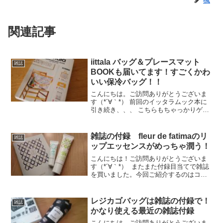
関連記事
iittala バッグ＆プレースマット
雑誌
BOOKも届いてます！すごくかわ
いい保冷バッグ！！
こんにちは。ご訪問ありがとうございま
す（*´∀｀*） 前回のイッタラムック本に
引き続き、、、 こちらもちゃっかりゲッ
トしてました～ヾ(*´∀｀*)ﾉ私が買ったの
は宝島チャンネル限定版のイエロ
ー！！ 通常の付録は赤です。iittala BA...
雑誌の付録 fleur de fatimaのリ
雑誌
ップエッセンスがめっちゃ潤う！
こんにちは！ご訪問ありがとうございま
す（*´∀｀*） またまた付録目当てで雑誌
を買いました。今回ご紹介するのはコチ
ラ。 エル・マリアージュNo.36雑誌とリ
ップエッセンスとハンドクリームがセッ
トになってて5610円のところ1890
レジカゴバッグは雑誌の付録で！
雑誌
円！！ ...
かなり使える最近の雑誌付録
こんにちは、ご訪問ありがとうございま