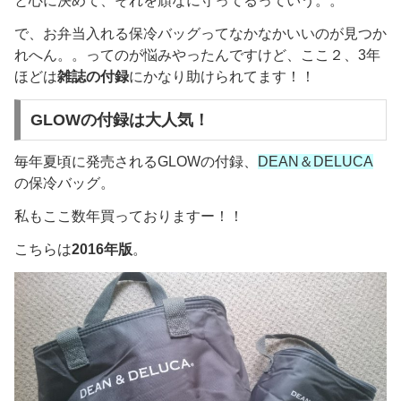
と心に決めて、それを頑なに守ってるっていう。。
で、お弁当入れる保冷バッグってなかなかいいのが見つか
れへん。。ってのが悩みやったんですけど、ここ２、3年
ほどは
雑誌の付録
にかなり助けられてます！！
GLOWの付録は大人気！
毎年夏頃に発売されるGLOWの付録、
DEAN＆DELUCA
の保冷バッグ。
私もここ数年買っておりますー！！
こちらは
2016年版
。