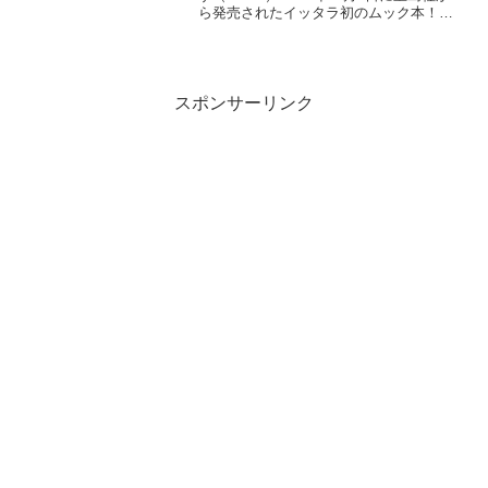
ら発売されたイッタラ初のムック本！！
私もちゃっかり予約してました～( *´艸
｀) 豪華3大アイテム！！マルチケースシ
リコン蓋オリジナルステッカーの付録が
付い...
スポンサーリンク