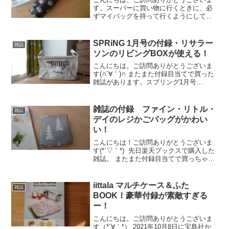
す。スーパーに買い物に行くときに、必
ずマイバッグを持って行くようにしてま
す。エコポイントもらえるし♪無印でも最
近、マイバッグ持参でマイルプレゼント
のサービスが始まりましたね！↓『マイバ
SPRiNG 1月号の付録・リサラー
雑誌
ッグ、もってます。』...
ソンのリビングBOXが使える！
こんにちは。ご訪問ありがとうございま
す(∩´∀｀)∩ またまた付録目当てで買った
雑誌があります。スプリング1月号
～。 楽天ブックスでは売り切れてますが
コチラは在庫あり。 アマゾンも在庫あ
り。 今までも付録目当てで買った雑誌
雑誌の付録 ファイン・リトル・
雑誌
がいく...
デイのレジかごバッグがかわい
い！
こんにちは！ご訪問ありがとうございま
す(*´▽｀*) 先日楽天ブックスで購入した
雑誌。 またまた付録目当てで買っちゃい
ました( *´艸｀) 前にも付録のレジかごバ
ッグ買ってるんですけどねｗｗ 楽天ブッ
クスでは現在は売り切れてます。。私
iittala マルチケース＆ふた
雑誌
が...
BOOK！豪華付録が素敵すぎる
ー！
こんにちは。ご訪問ありがとうございま
す（*´∀｀*） 2021年10月8日に宝島社か