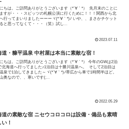
にちは。ご訪問ありがとうございます（*´∀｀*） 先月末のことに
ますが・・・スピッツの札幌公演に行くために！！！関西から北
へ行ってまいりましたーーーヾ(*´∀｀*)ﾉ いや、、まさかチケット
ると思ってなくて・・・（笑）試し...
2023.07.11
海道・糠平温泉 中村屋は本当に素敵な宿！
にちは。ご訪問ありがとうございます（*´∀｀*） 今年のGWは2泊
で北海道へ行ってました♪1泊目は十勝川温泉へ。 そして2泊目は
温泉で1泊してきました～ヾ(*´∀｀*)ﾉ帯広から車で1時間半ほど。
山奥なので、、寒いです(;...
2022.05.29
海道の素敵な宿 ニセウコロコロは設備・備品も素晴
しい！