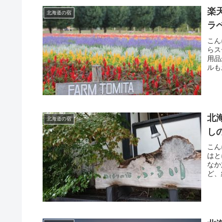
楽
北海道の宿
ラ
こん
らス
用品
ルも
北
北海道の宿
し
こん
はと
なか
ど、