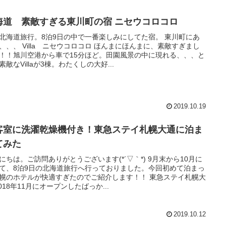
海道 素敵すぎる東川町の宿 ニセウコロコロ
北海道旅行。8泊9日の中で一番楽しみにしてた宿。 東川町にあ
、、、 Villa ニセウコロコロ ほんまにほんまに、素敵すぎまし
！！旭川空港から車で15分ほど。田園風景の中に現れる、、、と
素敵なVillaが3棟。わたくしの大好...
2019.10.19
客室に洗濯乾燥機付き！東急ステイ札幌大通に泊ま
てみた
にちは。ご訪問ありがとうございます(*´▽｀*) 9月末から10月に
て、8泊9日の北海道旅行へ行っておりました。今回初めて泊まっ
幌のホテルが快適すぎたのでご紹介します！！ 東急ステイ札幌大
2018年11月にオープンしたばっか...
2019.10.12