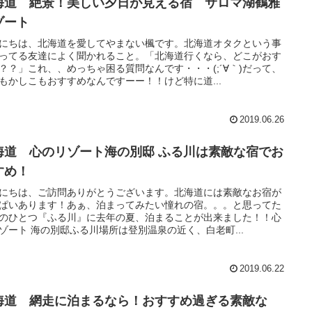
海道 絶景！美しい夕日が見える宿 サロマ湖鶴雅
ゾート
にちは、北海道を愛してやまない楓です。北海道オタクという事
ってる友達によく聞かれること。「北海道行くなら、どこがおす
？？」これ、、めっちゃ困る質問なんです・・・(;´∀｀)だって、
もかしこもおすすめなんですーー！！けど特に道...
2019.06.26
海道 心のリゾート海の別邸 ふる川は素敵な宿でお
すめ！
にちは、ご訪問ありがとうございます。北海道には素敵なお宿が
ぱいあります！あぁ、泊まってみたい憧れの宿。。。と思ってた
のひとつ『ふる川』に去年の夏、泊まることが出来ました！！心
ゾート 海の別邸ふる川場所は登別温泉の近く、白老町...
2019.06.22
海道 網走に泊まるなら！おすすめ過ぎる素敵な