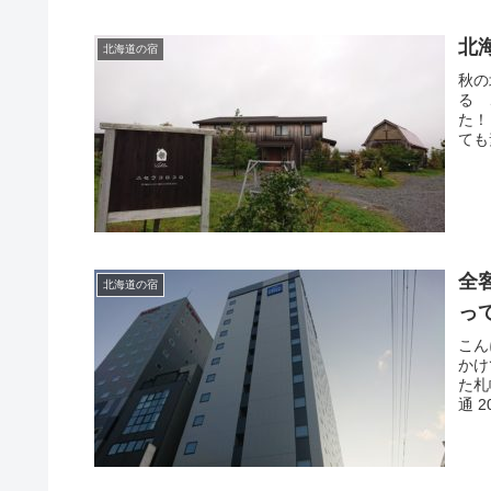
北
北海道の宿
秋の
る 
た！
ても
全
北海道の宿
っ
こん
かけ
た札
通 