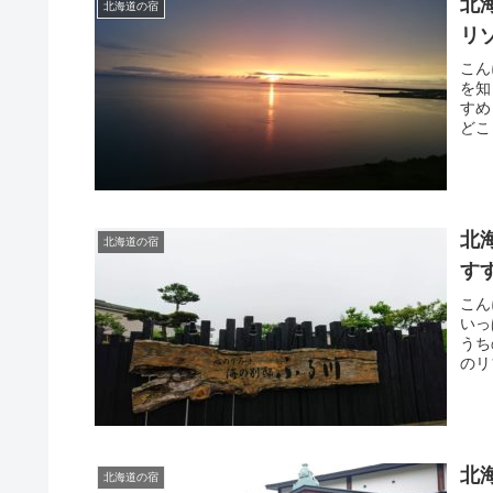
北
北海道の宿
リ
こん
を知
すめ
どこ
北
北海道の宿
す
こん
いっ
うち
のリ
北
北海道の宿