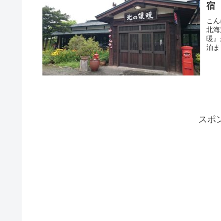
宿
こん
北海
暖』
泊ま
スポ