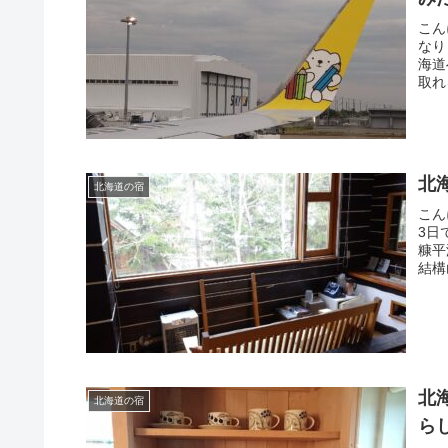
こん
なり
海道
取れ
北
北海道の宿
こん
3日
糠平
結構
北
北海道の宿
ら