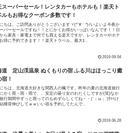
天スーパーセール！レンタカーもホテルも！楽天ト
ベルもお得なクーポン多数です！
にちは。ご訪問ありがとうございますヾ(*´∀｀*)ﾉいよいよ今夜か
ーパーセールですね！！とにかくお得がいっぱいなんです！！日
から家具・家電まで何でも買える楽天ですが、レンタカーやホテ
お得に予約できます！！楽天トラベル、最大1...
2019.09.04
海道 定山渓温泉 ぬくもりの宿 ふる川はほっこり癒
の宿！
にちは、北海道大好きな関西人の楓です。昨年の夏の北海道旅行
にかく雨・雨・雨で、、安定の曇り女のわたくしですが(笑)なか
旅行期間中ずっと雨ってのもめずらしくてね・・(´；ω；`)ｳｩｩけ
結構背伸びしてｗｗいい宿を予約してたんで...
2019.06.28